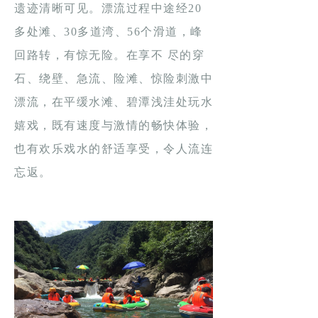
遗迹清晰可见。漂流过程中途经20
多处滩、30多道湾、56个滑道，峰
回路转，有惊无险。在享不 尽的穿
石、绕壁、急流、险滩、惊险刺激中
漂流，在平缓水滩、碧潭浅洼处玩水
嬉戏，既有速度与激情的畅快体验，
也有欢乐戏水的舒适享受，令人流连
忘返。