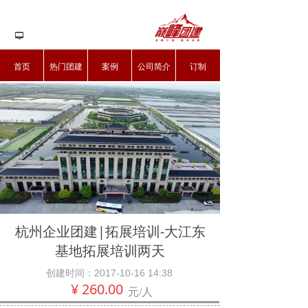
넡
首页
热门团建
案例
公司简介
订制
杭州企业团建|拓展培训-大江东
基地拓展培训两天
创建时间：
2017-10-16
14:38
¥
260.00
元/人