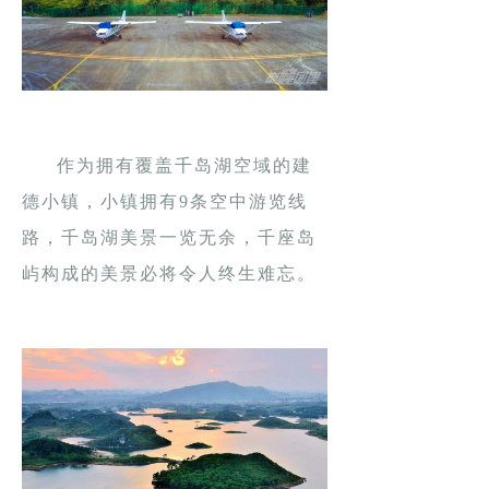
作为拥有覆盖千岛湖空域的建
德小镇，小镇拥有9条空中游览线
路，千岛湖美景一览无余，千座岛
屿构成的美景必将令人终生难忘。